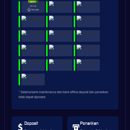
* Selama bank maintenance dan bank offline deposit dan penarikan
tidak dapat diproses
Deposit
Penarikan