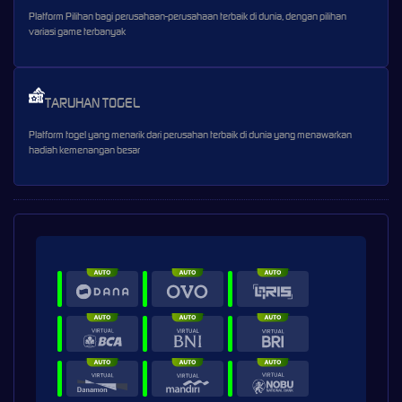
Platform Pilihan bagi perusahaan-perusahaan terbaik di dunia, dengan pilihan
variasi game terbanyak
TARUHAN TOGEL
Platform togel yang menarik dari perusahan terbaik di dunia yang menawarkan
hadiah kemenangan besar