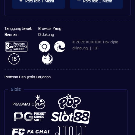
Rata-rata 1 Menit
Rata-rata 3 Menit
Tanggung Jawab
Browser Yang
Bermain
Didukung
©2026 KLIKHOKI. Hak cipta
dilindungi | 18+
Platform Penyedia Layanan
Slots