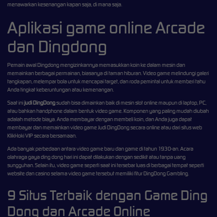
menawarkan kesenangan kapan saja, di mana saja.
Aplikasi game online Arcade
dan Dingdong
Pemain awal Dingdong mengizinkannya memasukkan koin ke dalam mesin dan
memainkan berbagai permainan, biasanya di taman hiburan. Video game melindungi galeri
tangkapan, melempar bola untuk mencapai target, dan roda pemintal untuk memberi tahu
Anda tingkat keberuntungan atau kemenangan.
Saat ini
judi DingDong
sudah bisa dimainkan baik di mesin slot online maupun di laptop, PC,
atau bahkan handphone dalam bentuk video game. Komponen yang paling mudah diubah
adalah metode biaya. Anda membayar dengan membeli koin, dan Anda juga dapat
membayar dan memainkan video game Judi DingDong secara online atau dari situs web
KlikHoki VIP secara bersamaan.
Ada banyak perbedaan antara video game baru dan game di tahun 1930-an. Acara
olahraga gaya ding dong hari ini dapat dilakukan dengan sedikit atau tanpa uang
sungguhan. Selain itu, video game seperti saat ini tersebar luas di berbagai tempat seperti
website dan casino selama video game tersebut memiliki fitur DingDong Gambling.
9 Situs Terbaik dengan Game Ding
Dong dan Arcade Online