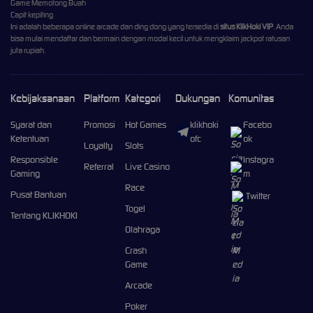
Game Memotong Buah
Capit kepiting
Ini adalah beberapa online arcade dan ding dong yang tersedia di
situs KlikHoki VIP
. Anda
bisa mulai mendaftar dan bermain dengan modal kecil untuk mengklaim jackpot ratusan
juta rupiah.
Kebijaksanaan
Platform
Kategori
Dukungan
Komunitas
Syarat dan
Promosi
Hot Games
klikhoki
Facebo
Ketentuan
ofc
ok
Loyalty
Slots
Responsible
Instagra
Referral
Live Casino
Gaming
m
Race
Pusat Bantuan
Twitter
Togel
Tentang KLIKHOKI
Olahraga
Crash
Game
Arcade
Poker