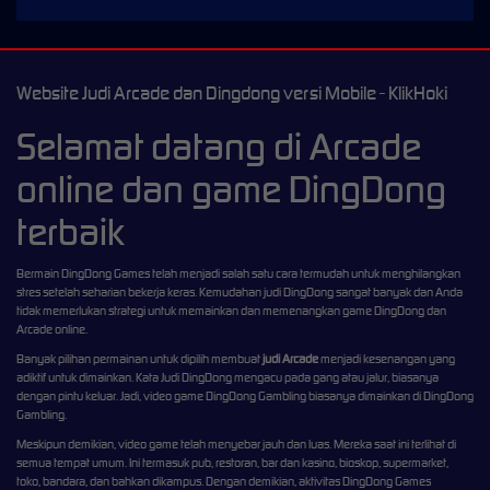
Website Judi Arcade dan Dingdong versi Mobile - KlikHoki
Selamat datang di Arcade
online dan game DingDong
terbaik
Bermain DingDong Games telah menjadi salah satu cara termudah untuk menghilangkan
stres setelah seharian bekerja keras. Kemudahan judi DingDong sangat banyak dan Anda
tidak memerlukan strategi untuk memainkan dan memenangkan game DingDong dan
Arcade online.
Banyak pilihan permainan untuk dipilih membuat
judi Arcade
menjadi kesenangan yang
adiktif untuk dimainkan. Kata Judi DingDong mengacu pada gang atau jalur, biasanya
dengan pintu keluar. Jadi, video game DingDong Gambling biasanya dimainkan di DingDong
Gambling.
Meskipun demikian, video game telah menyebar jauh dan luas. Mereka saat ini terlihat di
semua tempat umum. Ini termasuk pub, restoran, bar dan kasino, bioskop, supermarket,
toko, bandara, dan bahkan dikampus. Dengan demikian, aktivitas DingDong Games