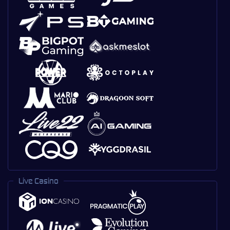
Live Casino