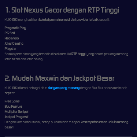
1. Slot Nexus Gacor dengan RTP Tinggi
KLIKHOKI menghadirkan
koleksi permainan slot dari provider terbaik
, seperti:
Pragmatic Play
PG Soft
Habanero
Joker Gaming
Playstar
Semua permainan yang tersedia di sini memiliki
RTP tinggi
, yang berarti peluang menang
lebih besar dan lebih sering.
2. Mudah Maxwin dan Jackpot Besar
KLIKHOKI dikenal sebagai situs
slot gampang menang
dengan fitur-fitur bonus melimpah,
seperti:
Free Spins
Buy Feature
Multiplier Berlipat
Jackpot Progresif
Dengan kombinasi fitur ini, setiap putaran bisa menjadi
kesempatan emas untuk menang
besar!