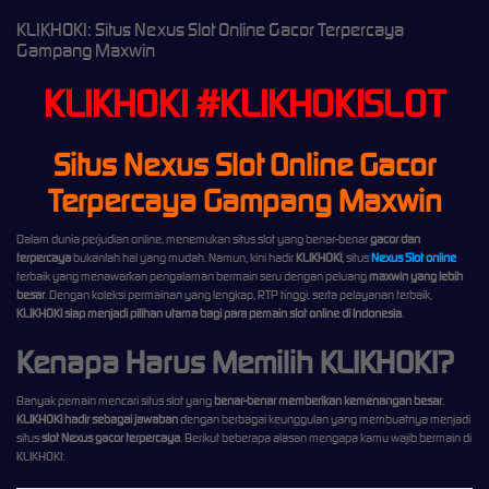
KLIKHOKI: Situs Nexus Slot Online Gacor Terpercaya
Gampang Maxwin
KLIKHOKI #KLIKHOKISLOT
Situs Nexus Slot Online Gacor
Terpercaya Gampang Maxwin
Dalam dunia perjudian online, menemukan situs slot yang benar-benar
gacor dan
terpercaya
bukanlah hal yang mudah. Namun, kini hadir
KLIKHOKI
, situs
Nexus Slot online
terbaik yang menawarkan pengalaman bermain seru dengan peluang
maxwin yang lebih
besar
. Dengan koleksi permainan yang lengkap, RTP tinggi, serta pelayanan terbaik,
KLIKHOKI siap menjadi pilihan utama bagi para pemain slot online di Indonesia
.
Kenapa Harus Memilih KLIKHOKI?
Banyak pemain mencari situs slot yang
benar-benar memberikan kemenangan besar
.
KLIKHOKI hadir sebagai jawaban
dengan berbagai keunggulan yang membuatnya menjadi
situs
slot Nexus gacor terpercaya
. Berikut beberapa alasan mengapa kamu wajib bermain di
KLIKHOKI: