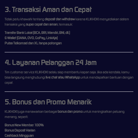
3. Transaksi Aman dan Cepat
Tidak perlu khawatir tentang
deposit dan withdraw
karena KLIKHOKI menyediakan sistem
transaksi yang
super cepat dan aman
, termasuk:
Transfer Bank Lokal (BCA, BRI, Mandiri, BNI, dll.)
E-Wallet (DANA, OVO, GoPay, LinkAja)
Pulsa Telkomsel dan XL tanpa potongan
4. Layanan Pelanggan 24 Jam
Tim customer service KLIKHOKI selalu siap membantu kapan saja. Jika ada kendala, kamu
bisa langsung menghubungi
live chat atau WhatsApp
untuk mendapatkan bantuan dengan
cepat.
5. Bonus dan Promo Menarik
KLIKHOKI juga menawarkan berbagai
bonus dan promo
untuk meningkatkan peluang
menang, seperti:
Bonus New Member 100%
Bonus Deposit Harian
Cashback Mingguan