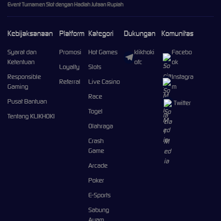
Event Turnamen Slot dengan Hadiah Jutaan Rupiah
Kebijaksanaan
Platform
Kategori
Dukungan
Komunitas
Syarat dan
Promosi
Hot Games
klikhoki
Facebo
Ketentuan
ofc
ok
Loyalty
Slots
Responsible
Instagra
Referral
Live Casino
Gaming
m
Race
Pusat Bantuan
Twitter
Togel
Tentang KLIKHOKI
Olahraga
Crash
Game
Arcade
Poker
E-Sports
Sabung
Ayam