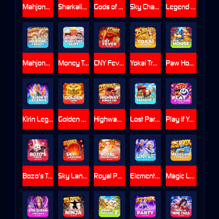
Mahjong Frenzy
Sharkalicious
Gods of Asgard
Sky Chasers
Legend of King Kong
Mahjong Frenzy : Tiles of Fortunes
Money Tree Slot
CNY Fever
Yokai Treasure
Paw House
Kirin Legends
Golden Lion
Highway Kings HD
Lost Paradise 2
Play If You Dare
Bozo's Trick
Sky Lantern
Royal Pastry Chef
Elementalist
Magic Lamp Carnival