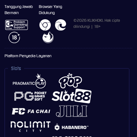
Tanggung Jawab
Browser Yang
Bermain
Didukung
©2026 KLIKHOKI. Hak cipta
dilindungi | 18+
Platform Penyedia Layanan
Slots