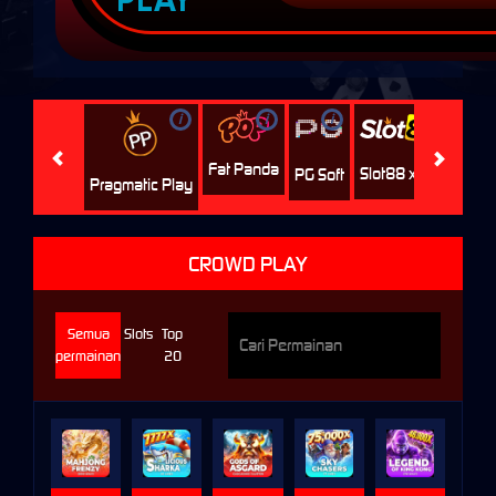
i
i
i
i
i
Facha
Fat Panda
Slot88 x PP
PG Soft
Pragmatic Play
CROWD PLAY
Semua
Slots
Top
permainan
20