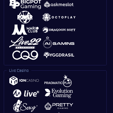
Live Casino