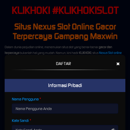
KLIKHOKI #KLIKHOKISLOT
Situs Nexus Slot Online Gacor
Terpercaya Gampang Maxwin
Dalam dunia perjudian online, menemukan situs slot yang benar-benar
gacor dan
terpercaya
bukanlah hal yang mudah. Namun, kini hadir
KLIKHOKI
, situs
Nexus Slot online
terbaik yang menawarkan pengalaman bermain seru dengan peluang
maxwin yang lebih
×
DAFTAR
besar
. Dengan koleksi permainan yang lengkap, RTP tinggi, serta pelayanan terbaik,
KLIKHOKI siap menjadi pilihan utama bagi para pemain slot online di Indonesia
.
Kenapa Harus Memilih KLIKHOKI?
Informasi Pribadi
Banyak pemain mencari situs slot yang
benar-benar memberikan kemenangan besar
.
Nama Pengguna
KLIKHOKI hadir sebagai jawaban
dengan berbagai keunggulan yang membuatnya menjadi
situs
slot Nexus gacor terpercaya
. Berikut beberapa alasan mengapa kamu wajib bermain
di KLIKHOKI:
Kata Sandi