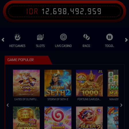
IDR
12,698,492,959
HOT GAMES
SLOTS
LIVE CASINO
RACE
TOGEL
OL
GAME POPULER
GATES OF OLYMPUS POP
STORM OF SETH 2
FORTUNE GARUDA 1000
MAHJONG MAX