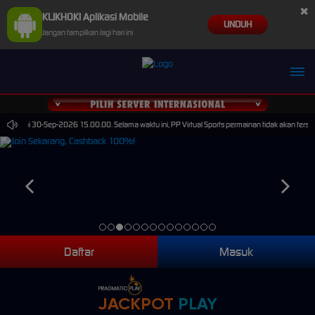
×
KLIKHOKI Aplikasi Mobile
UNDUH
Jangan tampilkan lagi hari ini
 sampai 30-Sep-2026 15.00.00. Selama waktu ini, PP Virtual Sports permainan tidak akan ters
Daftar
Masuk
JACKPOT
PLAY