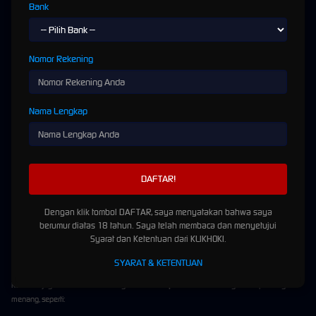
Bank
3. Transaksi Aman dan Cepat
Tidak perlu khawatir tentang
deposit dan withdraw
karena KLIKHOKI menyediakan sistem
Nomor Rekening
transaksi yang
super cepat dan aman
, termasuk:
Transfer Bank Lokal (BCA, BRI, Mandiri, BNI, dll.)
E-Wallet (DANA, OVO, GoPay, LinkAja)
Nama Lengkap
Pulsa Telkomsel dan XL tanpa potongan
4. Layanan Pelanggan 24 Jam
Tim customer service KLIKHOKI selalu siap membantu kapan saja. Jika ada kendala, kamu
bisa langsung menghubungi
live chat atau WhatsApp
untuk mendapatkan bantuan
Dengan klik tombol DAFTAR, saya menyatakan bahwa saya
dengan cepat.
berumur diatas 18 tahun. Saya telah membaca dan menyetujui
Syarat dan Ketentuan dari KLIKHOKI.
5. Bonus dan Promo Menarik
SYARAT & KETENTUAN
KLIKHOKI juga menawarkan berbagai
bonus dan promo
untuk meningkatkan peluang
menang, seperti: